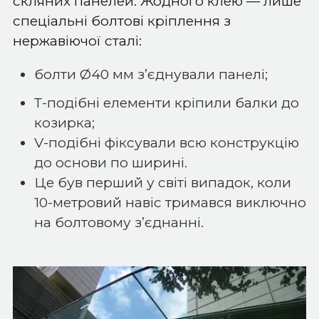
скляних панелей. Жодного клею — лише
спеціальні болтові кріплення з
нержавіючої сталі:
болти Ø40 мм зʼєднували панелі;
Т-подібні елементи кріпили балки до
козирка;
V-подібні фіксували всю конструкцію
до основи по ширині.
Це був перший у світі випадок, коли
10-метровий навіс тримався виключно
на болтовому з’єднанні.