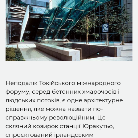
Неподалік Токійського міжнародного
форуму, серед бетонних хмарочосів і
людських потоків, є одне архітектурне
рішення, яке можна назвати по-
справжньому революційним. Це —
скляний козирок станції Юракутьо,
спроєктований ірландським