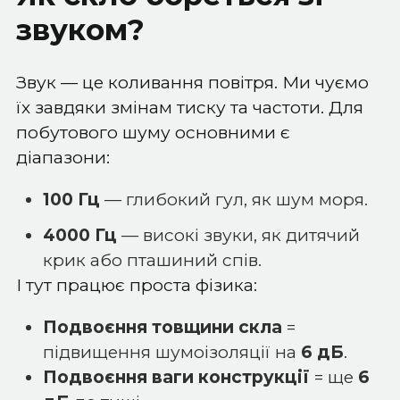
звуком?
Звук — це коливання повітря. Ми чуємо
їх завдяки змінам тиску та частоти. Для
побутового шуму основними є
діапазони:
100 Гц
— глибокий гул, як шум моря.
4000 Гц
— високі звуки, як дитячий
крик або пташиний спів.
І тут працює проста фізика:
Подвоєння товщини скла
=
підвищення шумоізоляції на
6 дБ
.
Подвоєння ваги конструкції
= ще
6