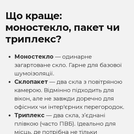
Що краще:
моностекло, пакет чи
триплекс?
Моностекло
— одинарне
загартоване скло. Гарне для базової
шумоізоляції.
Склопакет
— два скла з повітряною
камерою. Відмінно підходить для
вікон, але не завжди доречно для
офісних чи інтер'єрних перегородок.
Триплекс
— два скла, з’єднані
плівкою (часто ПВБ). Ідеально для
місць, де потрібна не тільки