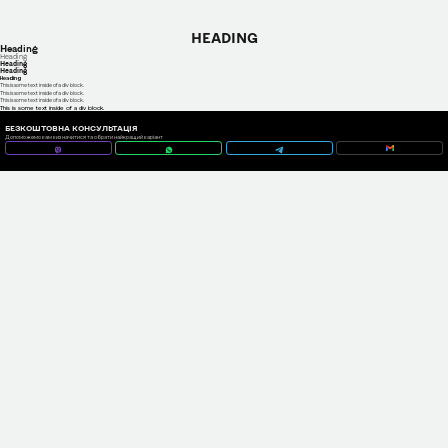
HEADING
Heading
Heading
Heading
Heading
Heading
This is some text inside of a div block.
This is some text inside of a div block.
This is some text inside of a div block.
This is some text inside of a div block.
БЕЗКОШТОВНА КОНСУЛЬТАЦІЯ
Допоможемо вам визначитися та обрати найкращий варіант